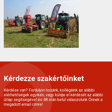
Kérdezze szakértőinket
Kérdése van? Forduljon hozánk, kollégáink az alábbi
elérhetőségek egyikén, vagy küldje el kérdését az alábbi
űrlap segítségével és 48 órán belül válaszolunk Önnek a
megadott email címre!