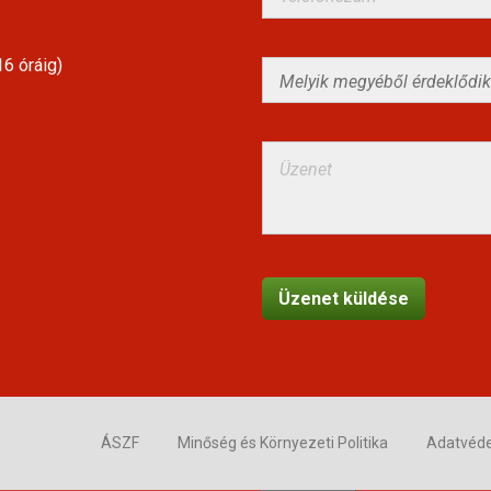
6 óráig)
ÁSZF
Minőség és Környezeti Politika
Adatvéd