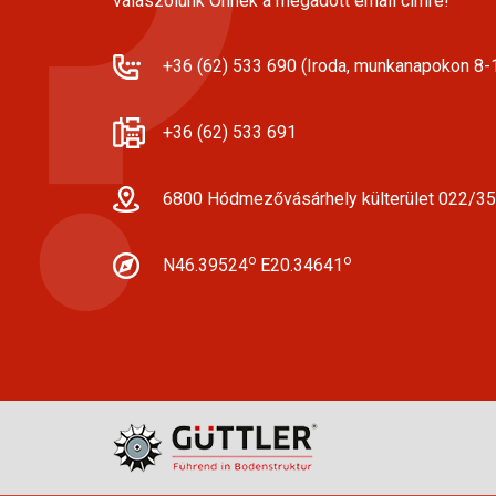
válaszolunk Önnek a megadott email címre!
+36 (62) 533 690 (Iroda, munkanapokon 8-1
+36 (62) 533 691
6800 Hódmezővásárhely külterület 022/35
o
o
N46.39524
E20.34641