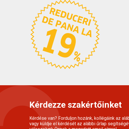
Kérdezze szakértőinket
Kérdése van? Forduljon hozánk, kollégáink az alá
vagy küldje el kérdését az alábbi űrlap segítségé