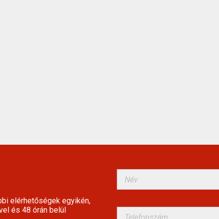
bbi elérhetőségek egyikén,
vel és 48 órán belül