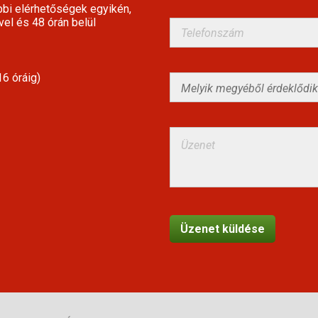
bbi elérhetőségek egyikén,
vel és 48 órán belül
6 óráig)