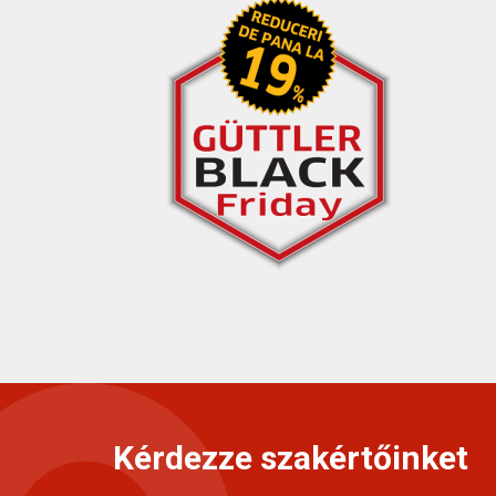
Kérdezze szakértőinket