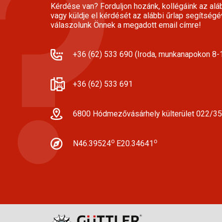
Kérdése van? Forduljon hozánk, kollégáink az alá
vagy küldje el kérdését az alábbi űrlap segítségé
válaszolunk Önnek a megadott email címre!
+36 (62) 533 690 (Iroda, munkanapokon 8-1
+36 (62) 533 691
6800 Hódmezővásárhely külterület 022/35
o
o
N46.39524
E20.34641