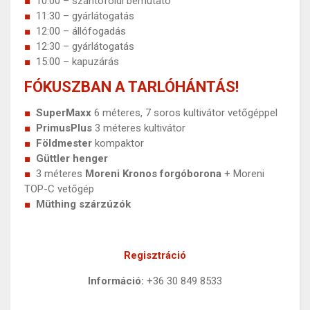
10:00 – szántóföldi bemutató
11:30 – gyárlátogatás
12:00 – állófogadás
12:30 – gyárlátogatás
15:00 – kapuzárás
FÓKUSZBAN A TARLÓHÁNTÁS!
SuperMaxx
6 méteres, 7 soros kultivátor vetőgéppel
PrimusPlus
3 méteres kultivátor
Földmester
kompaktor
Güttler henger
3 méteres
Moreni Kronos forgóborona
+ Moreni
TOP-C vetőgép
Müthing szárzúzók
Regisztráció
Információ:
+36 30 849 8533