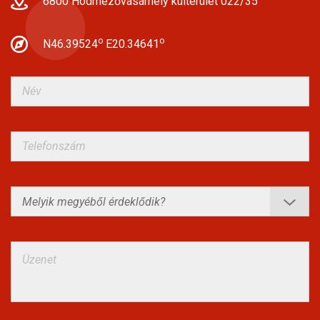
6800 Hódmezővásárhely külterület 022/35
o
o
N46.39524
E20.34641