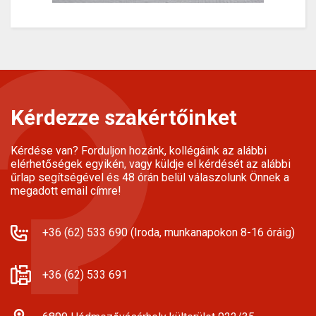
Kérdezze szakértőinket
Kérdése van? Forduljon hozánk, kollégáink az alábbi
elérhetőségek egyikén, vagy küldje el kérdését az alábbi
űrlap segítségével és 48 órán belül válaszolunk Önnek a
megadott email címre!
+36 (62) 533 690 (Iroda, munkanapokon 8-16 óráig)
+36 (62) 533 691