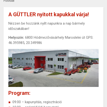
Főoldal
A GÜTTLER nyitott kapukkal várja!
Nézzen be hozzánk nyílt napunkra a nap bármely
időszakában!
Helyszín:
6800 Hódmezővásárhely Maroslelei út GPS:
46.395985, 20.349986
Program:
09:00 – kapunyitás, regisztráció