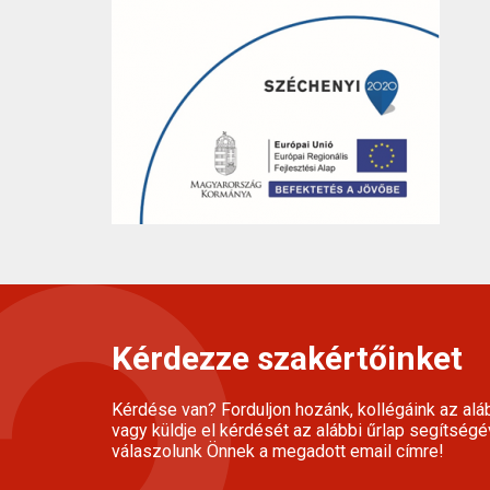
Kérdezze szakértőinket
Kérdése van? Forduljon hozánk, kollégáink az alá
vagy küldje el kérdését az alábbi űrlap segítségé
válaszolunk Önnek a megadott email címre!