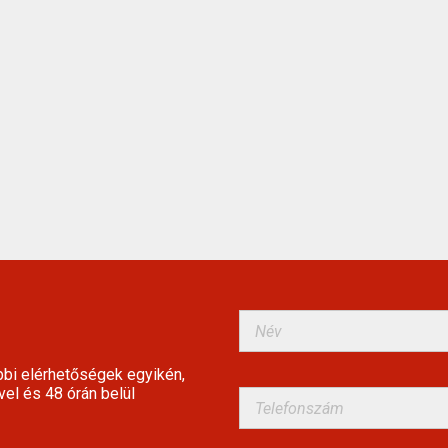
bbi elérhetőségek egyikén,
vel és 48 órán belül