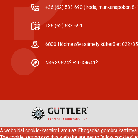
+36 (62) 533 690 (Iroda, munkanapokon 8-1
+36 (62) 533 691
6800 Hódmezővásárhely külterület 022/35
o
o
N46.39524
E20.34641
A weboldal cookie-kat tárol, amit az Elfogadás gombra kattintva
The cookie settings on this website are set to "allow cookies" t