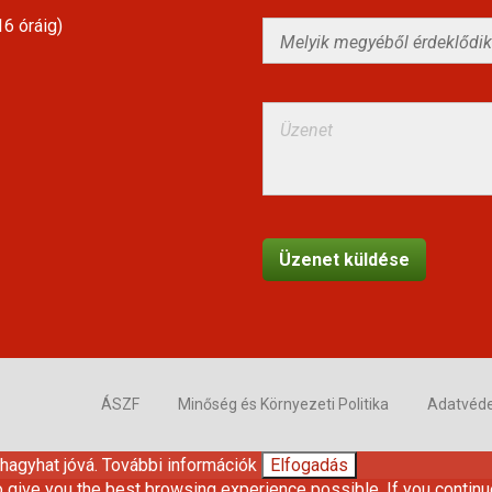
6 óráig)
ÁSZF
Minőség és Környezeti Politika
Adatvéd
 hagyhat jóvá.
További információk
Elfogadás
o give you the best browsing experience possible. If you continu