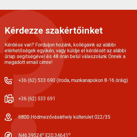
Kérdezze szakértőinket
Kérdése van? Forduljon hozánk, kollégáink az alábbi
elérhetőségek egyikén, vagy küldje el kérdését az alábbi
űrlap segítségével és 48 órán belül válaszolunk Önnek a
megadott email címre!
+36 (62) 533 690 (Iroda, munkanapokon 8-16 óráig)
+36 (62) 533 691
6800 Hódmezővásárhely külterület 022/35
o
o
N46.39524
E20.34641