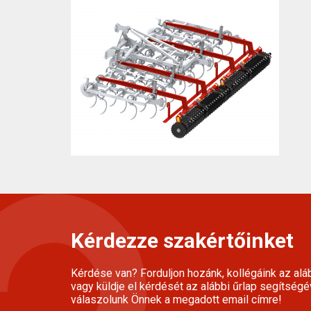
Kérdezze szakértőinket
Kérdése van? Forduljon hozánk, kollégáink az alá
vagy küldje el kérdését az alábbi űrlap segítségé
válaszolunk Önnek a megadott email címre!