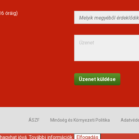
6 óráig)
ÁSZF
Minőség és Környezeti Politika
Adatvéd
 hagyhat jóvá.
További információk
Elfogadás