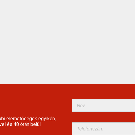
bbi elérhetőségek egyikén,
vel és 48 órán belül