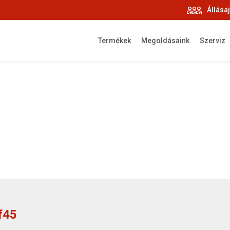
Állása
Termékek
Megoldásaink
Szerviz
f45