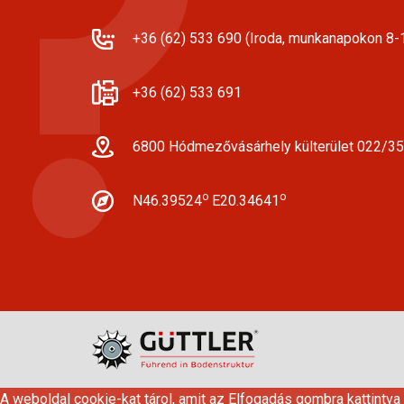
+36 (62) 533 690 (Iroda, munkanapokon 8-1
+36 (62) 533 691
6800 Hódmezővásárhely külterület 022/35
o
o
N46.39524
E20.34641
A weboldal cookie-kat tárol, amit az Elfogadás gombra kattintva