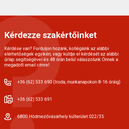
Kérdezze szakértőinket
Kérdése van? Forduljon hozánk, kollégáink az alábbi
elérhetőségek egyikén, vagy küldje el kérdését az alábbi
űrlap segítségével és 48 órán belül válaszolunk Önnek a
megadott email címre!
+36 (62) 533 690 (Iroda, munkanapokon 8-16 óráig)
+36 (62) 533 691
6800 Hódmezővásárhely külterület 022/35