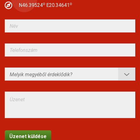
o
o
N46.39524
E20.34641