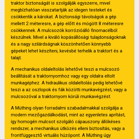
traktor biztonságát is szolgálják egyszerre, mivel
megbízhatóan visszatartják az idegen testeket és
csökkentik a károkat. A biztonsági távolságok a gép
mellett 2 méteresre, a gép előtt és mögött 8 méteresre
csökkennek. A mulcsozók korrózióálló finomacélból
készülnek. Mivel a kiváló kopásállósági tulajdonságoknak
és a nagy szilárdságnak köszönhetően könnyebb
gépeket lehet készíteni, kevésbé terhelik a traktort és a
talajt.
A mechanikus oldaleltolás lehetővé teszi a mulcsozó
beállítását a traktornyomhoz vagy egy oldalra eltolt
munkagéphez. A hidraulikus oldaleltolás pedig lehetővé
teszi a az oszlopok és fák közötti munkavégzést, vagy a
mulcsozóval a traktornyom körüli munkavégzést.
A Müthing olyan forradalmi szabadalmakkal szolgálja a
modern mezőgazdálkodást, mint az egyenletes aprítást,
így homogén mulcsot szolgáló cápauszony állókéses
rendszer, a mechanikus ütközés elleni biztosítás, vagy a
frontfüggesztő virtuális húzópont. A Müthing úgy