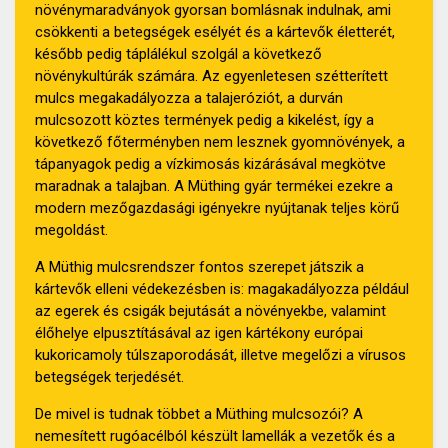
növénymaradványok gyorsan bomlásnak indulnak, ami
csökkenti a betegségek esélyét és a kártevők életterét,
később pedig táplálékul szolgál a következő
növénykultúrák számára. Az egyenletesen szétterített
mulcs megakadályozza a talajeróziót, a durván
mulcsozott köztes termények pedig a kikelést, így a
következő főterményben nem lesznek gyomnövények, a
tápanyagok pedig a vízkimosás kizárásával megkötve
maradnak a talajban. A Müthing gyár termékei ezekre a
modern mezőgazdasági igényekre nyújtanak teljes körű
megoldást.
A Müthig mulcsrendszer fontos szerepet játszik a
kártevők elleni védekezésben is: magakadályozza például
az egerek és csigák bejutását a növényekbe, valamint
élőhelye elpusztításával az igen kártékony európai
kukoricamoly túlszaporodását, illetve megelőzi a vírusos
betegségek terjedését.
De mivel is tudnak többet a Müthing mulcsozói? A
nemesített rugóacélból készült lamellák a vezetők és a