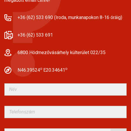
megadott email címre!
+36 (62) 533 690 (Iroda, munkanapokon 8-16 óráig)
+36 (62) 533 691
6800 Hódmezővásárhely külterület 022/35
o
o
N46.39524
E20.34641