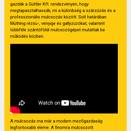
gazdák a Güttler Kft. rendezvényén, hogy
megtapasztalhassák, mi a különbség a szárzúzás és a
professzionális mulcsozás között. Solt határában
Müthing rézsü-, venyige és gallyzúzókat, valamint
többféle szántóföldi mulcsozógépet mutattak be
működés közben.
A mulcsozás ma már a modern mezőgazdaság
legfontosabb eleme. A finomra mulcsozott