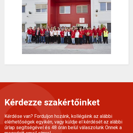
Kérdezze szakértőinket
Kérdése van? Forduljon hozánk, kollégáink az alábbi
elérhetőségek egyikén, vagy küldje el kérdését az alábbi
űrlap segítségével és 48 órán belül válaszolunk Önnek a