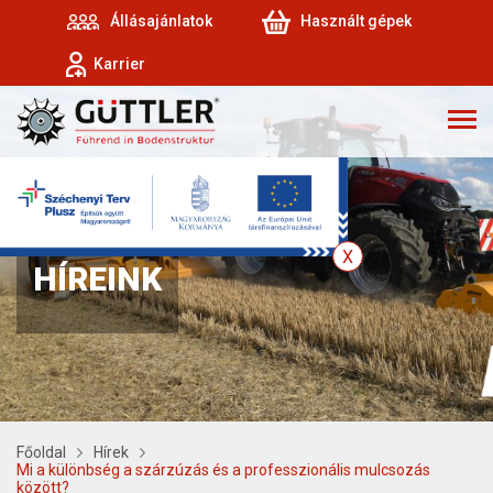
Állásajánlatok
Használt gépek
Karrier
HÍREINK
Főoldal
Hírek
Mi a különbség a szárzúzás és a professzionális mulcsozás
között?