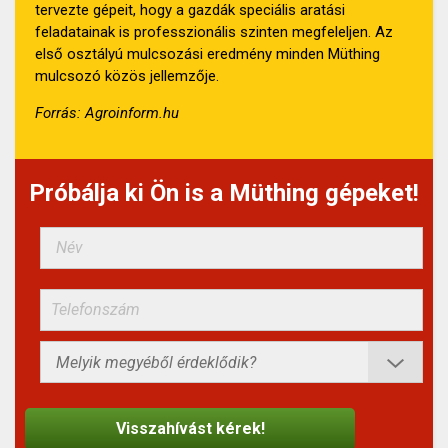
tervezte gépeit, hogy a gazdák speciális aratási
feladatainak is professzionális szinten megfeleljen. Az
első osztályú mulcsozási eredmény minden Müthing
mulcsozó közös jellemzője.
Forrás: Agroinform.hu
Próbálja ki Ön is a Müthing gépeket!