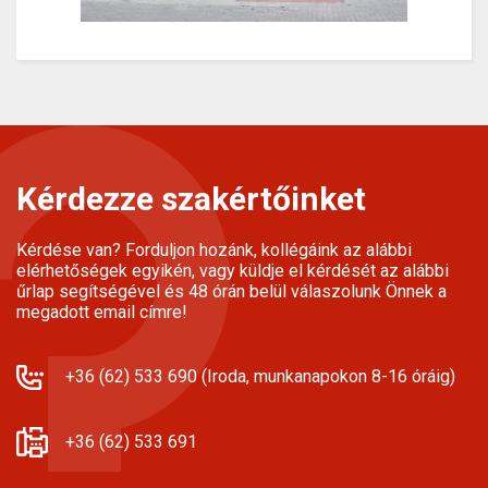
Kérdezze szakértőinket
Kérdése van? Forduljon hozánk, kollégáink az alábbi
elérhetőségek egyikén, vagy küldje el kérdését az alábbi
űrlap segítségével és 48 órán belül válaszolunk Önnek a
megadott email címre!
+36 (62) 533 690 (Iroda, munkanapokon 8-16 óráig)
+36 (62) 533 691