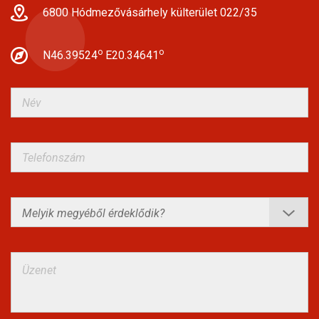
6800 Hódmezővásárhely külterület 022/35
o
o
N46.39524
E20.34641