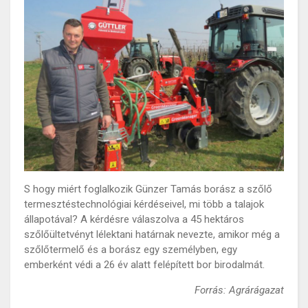
S hogy miért foglalkozik Günzer Tamás borász a szőlő
termesztéstechnológiai kérdéseivel, mi több a talajok
állapotával? A kérdésre válaszolva a 45 hektáros
szőlőültetvényt lélektani határnak nevezte, amikor még a
szőlőtermelő és a borász egy személyben, egy
emberként védi a 26 év alatt felépített bor birodalmát.
Forrás: Agrárágazat