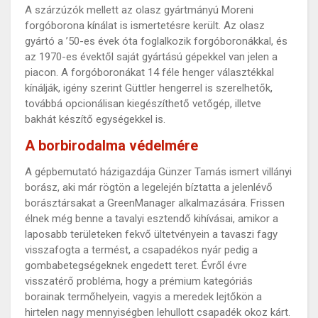
A szárzúzók mellett az olasz gyártmányú Moreni
forgóborona kínálat is ismertetésre került. Az olasz
gyártó a ’50-es évek óta foglalkozik forgóboronákkal, és
az 1970-es évektől saját gyártású gépekkel van jelen a
piacon. A forgóboronákat 14 féle henger választékkal
kínálják, igény szerint Güttler hengerrel is szerelhetők,
továbbá opcionálisan kiegészíthető vetőgép, illetve
bakhát készítő egységekkel is.
A borbirodalma védelmére
A gépbemutató házigazdája Günzer Tamás ismert villányi
borász, aki már rögtön a legelején bíztatta a jelenlévő
borásztársakat a GreenManager alkalmazására. Frissen
élnek még benne a tavalyi esztendő kihívásai, amikor a
laposabb területeken fekvő ültetvényein a tavaszi fagy
visszafogta a termést, a csapadékos nyár pedig a
gombabetegségeknek engedett teret. Évről évre
visszatérő probléma, hogy a prémium kategóriás
borainak termőhelyein, vagyis a meredek lejtőkön a
hirtelen nagy mennyiségben lehullott csapadék okoz kárt.