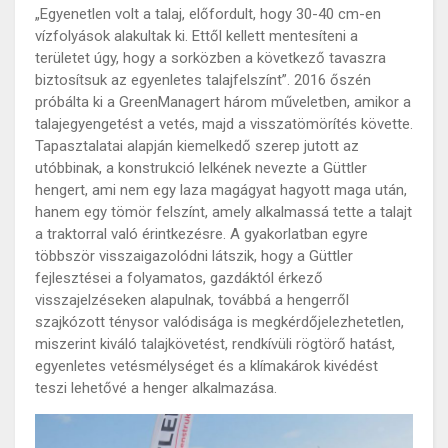
„Egyenetlen volt a talaj, előfordult, hogy 30-40 cm-en
vízfolyások alakultak ki. Ettől kellett mentesíteni a
területet úgy, hogy a sorközben a következő tavaszra
biztosítsuk az egyenletes talajfelszínt”. 2016 őszén
próbálta ki a GreenManagert három műveletben, amikor a
talajegyengetést a vetés, majd a visszatömörítés követte.
Tapasztalatai alapján kiemelkedő szerep jutott az
utóbbinak, a konstrukció lelkének nevezte a Güttler
hengert, ami nem egy laza magágyat hagyott maga után,
hanem egy tömör felszínt, amely alkalmassá tette a talajt
a traktorral való érintkezésre. A gyakorlatban egyre
többször visszaigazolódni látszik, hogy a Güttler
fejlesztései a folyamatos, gazdáktól érkező
visszajelzéseken alapulnak, továbbá a hengerről
szajkózott ténysor valódisága is megkérdőjelezhetetlen,
miszerint kiváló talajkövetést, rendkívüli rögtörő hatást,
egyenletes vetésmélységet és a klímakárok kivédést
teszi lehetővé a henger alkalmazása.