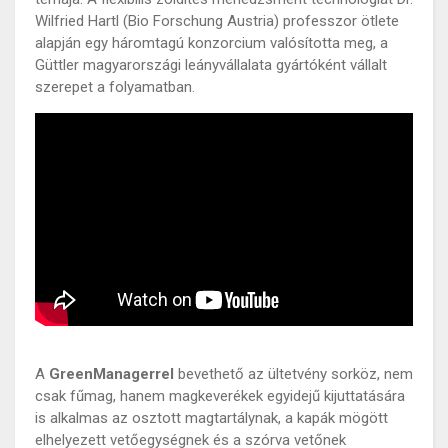
Wilfried Hartl (Bio Forschung Austria) professzor ötlete
alapján egy háromtagú konzorcium valósította meg, a
Güttler magyarországi leányvállalata gyártóként vállalt
szerepet a folyamatban.
A
GreenManagerrel
bevethető az ültetvény sorköz, nem
csak fűmag, hanem magkeverékek egyidejű kijuttatására
is alkalmas az osztott magtartálynak, a kapák mögött
elhelyezett vetőegységnek és a szórva vetőnek