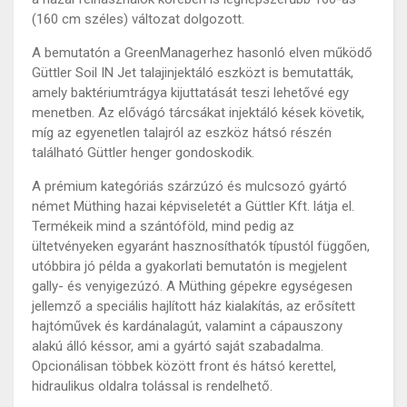
(160 cm széles) változat dolgozott.
A bemutatón a GreenManagerhez hasonló elven működő
Güttler Soil IN Jet talajinjektáló eszközt is bemutatták,
amely baktériumtrágya kijuttatását teszi lehetővé egy
menetben. Az elővágó tárcsákat injektáló kések követik,
míg az egyenetlen talajról az eszköz hátsó részén
található Güttler henger gondoskodik.
A prémium kategóriás szárzúzó és mulcsozó gyártó
német Müthing hazai képviseletét a Güttler Kft. látja el.
Termékeik mind a szántóföld, mind pedig az
ültetvényeken egyaránt hasznosíthatók típustól függően,
utóbbira jó példa a gyakorlati bemutatón is megjelent
gally- és venyigezúzó. A Müthing gépekre egységesen
jellemző a speciális hajlított ház kialakítás, az erősített
hajtóművek és kardánalagút, valamint a cápauszony
alakú álló késsor, ami a gyártó saját szabadalma.
Opcionálisan többek között front és hátsó kerettel,
hidraulikus oldalra tolással is rendelhető.