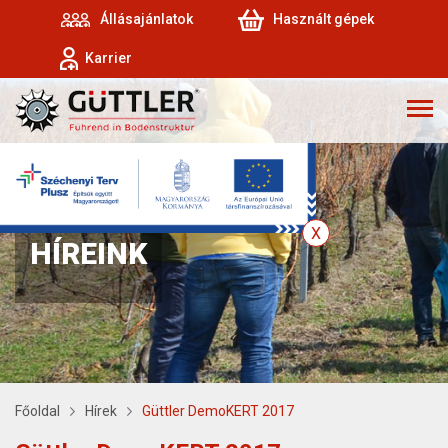
Állásajánlatok
Használt gépek
Karrier
HÍREINK
Főoldal
Hírek
Güttler DemoKERT 2017