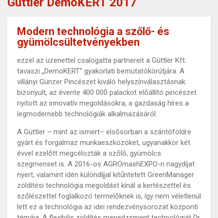
Güttler DemoKERT 2017
Modern technológia a szőlő- és
gyümölcsültetvényekben
ezzel az üzenettel csalogatta partnereit a Güttler Kft.
tavaszi „DemoKERT” gyakorlati bemutatókörútjára. A
villányi Günzer Pincészet kiváló helyszínválasztásnak
bizonyult, az évente 400 000 palackot előállító pincészet
nyitott az innovatív megoldásokra, a gazdaság híres a
legmodernebb technológiák alkalmazásáról.
A Güttler – mint az ismert– elsősorban a szántóföldre
gyárt és forgalmaz munkaeszközöket, ugyanakkor két
évvel ezelőtt megcélozták a szőlő, gyümölcs
szegmenset is. A 2016-os AGROmashEXPO-n nagydíjat
nyert, valamint idén különdíjjal kitűntetett GreenManager
zöldítési technológia megoldást kínál a kertészettel és
szőlészettel foglalkozó termelőknek is, így nem véletlenül
lett ez a technológia az idei rendezvénysorozat központi
témája. A flexibilis zöldítés menedzsment technológiát Dr.