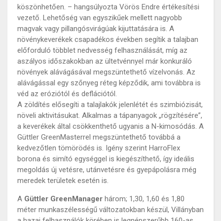
köszönhetően. – hangsúlyozta Vörös Endre értékesítési
vezető. Lehetőség van egyszikűek mellett nagyobb
magvak vagy pillangósvirágúak kijuttatására is. A
növénykeverékek csapadékos években segítik a talajban
előforduló többlet nedvesség felhasználását, míg az
aszályos időszakokban az ültetvénnyel már konkuráló
növények alávágásával megszüntethető vízelvonás. Az
alávágással egy szőnyeg réteg képződik, ami továbbra is
véd az eróziótól és deflációtól.
A zöldítés elősegíti a talajlakók jelenlétét és szimbiózisát,
növeli aktivitásukat. Alkalmas a tápanyagok „rögzítésére”,
a keverékek által csökkenthető ugyanis a N-kimosódás. A
Güttler GreenMasterrel megszüntethető továbbá a
kedvezőtlen tömörödés is. Igény szerint HarroFlex
borona és simító egységgel is kiegészíthető, így ideális
megoldás új vetésre, utánvetésre és gyepápolásra még
meredek területek esetén is.
A
Güttler GreenManager
három; 1,30, 1,60 és 1,80
méter munkaszélességű változatokban készül, Villányban
a hazai felhasználók körében is legnépszerűbb 160-as