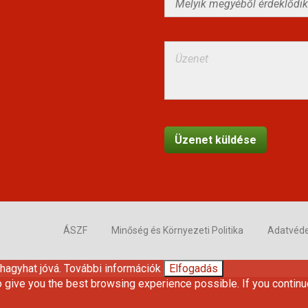
ÁSZF
Minőség és Környezeti Politika
Adatvéd
 hagyhat jóvá.
További információk
Elfogadás
o give you the best browsing experience possible. If you continu