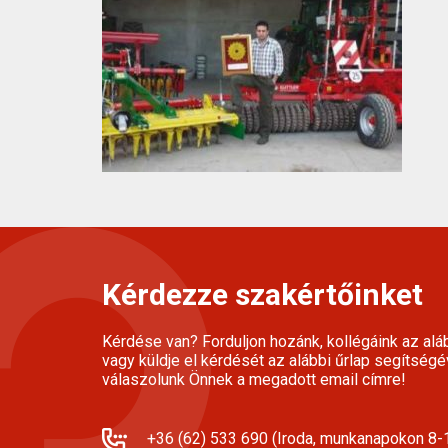
Kérdezze szakértőinket
Kérdése van? Forduljon hozánk, kollégáink az alá
vagy küldje el kérdését az alábbi űrlap segítségé
válaszolunk Önnek a megadott email címre!
+36 (62) 533 690 (Iroda, munkanapokon 8-1