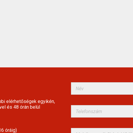
bbi elérhetőségek egyikén,
vel és 48 órán belül
6 óráig)