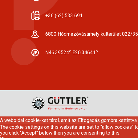
+36 (62) 533 691
6800 Hódmezővásárhely külterület 022/35
o
o
N46.39524
E20.34641
A weboldal cookie-kat tárol, amit az Elfogadás gombra kattintva
The cookie settings on this website are set to "allow cookies" t
you click "Accept" below then you are consenting to this.