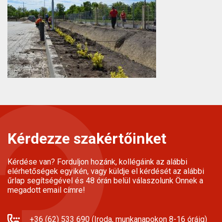
Kérdezze szakértőinket
Kérdése van? Forduljon hozánk, kollégáink az alábbi
elérhetőségek egyikén, vagy küldje el kérdését az alábbi
űrlap segítségével és 48 órán belül válaszolunk Önnek a
megadott email címre!
+36 (62) 533 690 (Iroda, munkanapokon 8-16 óráig)