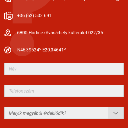
+36 (62) 533 691
6800 Hódmezővásárhely külterület 022/35
o
o
N46.39524
E20.34641