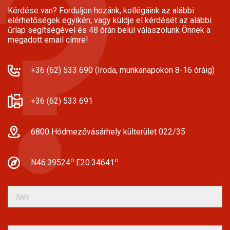
Kérdése van? Forduljon hozánk, kollégáink az alábbi
elérhetőségek egyikén, vagy küldje el kérdését az alábbi
űrlap segítségével és 48 órán belül válaszolunk Önnek a
megadott email címre!
+36 (62) 533 690 (Iroda, munkanapokon 8-16 óráig)
+36 (62) 533 691
6800 Hódmezővásárhely külterület 022/35
o
o
N46.39524
E20.34641