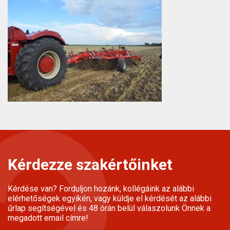
Kérdezze szakértőinket
Kérdése van? Forduljon hozánk, kollégáink az alábbi
elérhetőségek egyikén, vagy küldje el kérdését az alábbi
űrlap segítségével és 48 órán belül válaszolunk Önnek a
megadott email címre!