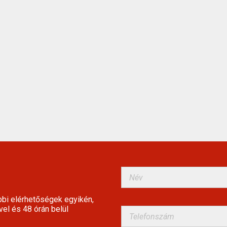
bbi elérhetőségek egyikén,
vel és 48 órán belül