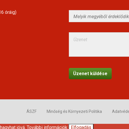
6 óráig)
ÁSZF
Minőség és Környezeti Politika
Adatvéd
 hagyhat jóvá.
További információk
Elfogadás