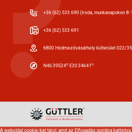
+36 (62) 533 690 (Iroda, munkanapokon 8-1
+36 (62) 533 691
6800 Hódmezővásárhely külterület 022/35
o
o
N46.39524
E20.34641
A weboldal cookie-kat tárol, amit az Elfogadás gombra kattintva