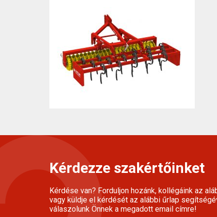
Kérdezze szakértőinket
Kérdése van? Forduljon hozánk, kollégáink az alá
vagy küldje el kérdését az alábbi űrlap segítségé
válaszolunk Önnek a megadott email címre!