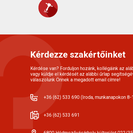
Kérdezze szakértőinket
Kérdése van? Forduljon hozánk, kollégáink az alá
vagy küldje el kérdését az alábbi űrlap segítségé
válaszolunk Önnek a megadott email címre!
+36 (62) 533 690 (Iroda, munkanapokon 8-1
+36 (62) 533 691
6800 Hódmezővásárhely külterület 022/35