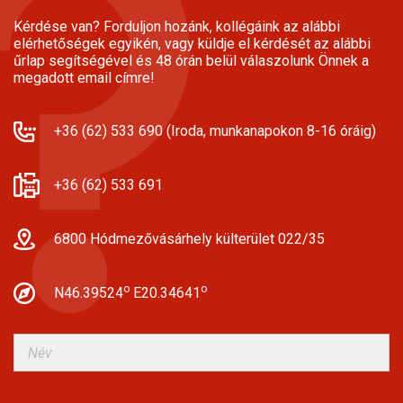
Kérdése van? Forduljon hozánk, kollégáink az alábbi
elérhetőségek egyikén, vagy küldje el kérdését az alábbi
űrlap segítségével és 48 órán belül válaszolunk Önnek a
megadott email címre!
+36 (62) 533 690 (Iroda, munkanapokon 8-16 óráig)
+36 (62) 533 691
6800 Hódmezővásárhely külterület 022/35
o
o
N46.39524
E20.34641