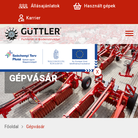
Állásajánlatok
Használt gépek
Karrier
GÉPVÁSÁR
Főoldal
Gépvásár