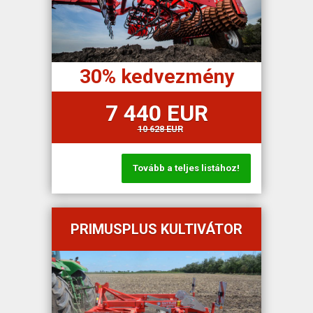
30% kedvezmény
7 440 EUR
10 628 EUR
Tovább a teljes listához!
PRIMUSPLUS KULTIVÁTOR