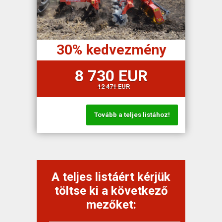
30% kedvezmény
8 730 EUR
12 471 EUR
Tovább a teljes listához!
A teljes listáért kérjük
töltse ki a következő
mezőket: