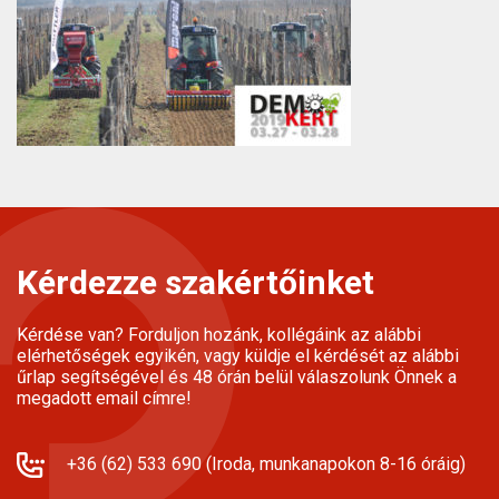
Kérdezze szakértőinket
Kérdése van? Forduljon hozánk, kollégáink az alábbi
elérhetőségek egyikén, vagy küldje el kérdését az alábbi
űrlap segítségével és 48 órán belül válaszolunk Önnek a
megadott email címre!
+36 (62) 533 690 (Iroda, munkanapokon 8-16 óráig)