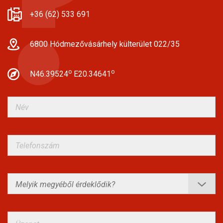
+36 (62) 533 691
6800 Hódmezővásárhely külterület 022/35
o
o
N46.39524
E20.34641